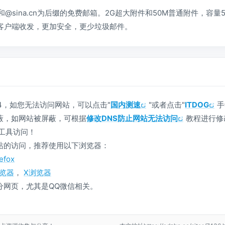
m和@sina.cn为后缀的免费邮箱。2G超大附件和50M普通附件，容量
客户端收发，更加安全，更少垃圾邮件。
4，如您无法访问网站，可以点击"
国内测速
"或者点击"
ITDOG
手
蔽，如网站被屏蔽，可根据
修改DNS防止网站无法访问
教程进行修
工具访问！
站的访问，推荐使用以下浏览器：
refox
浏览器
，
X浏览器
分网页，尤其是QQ微信相关。