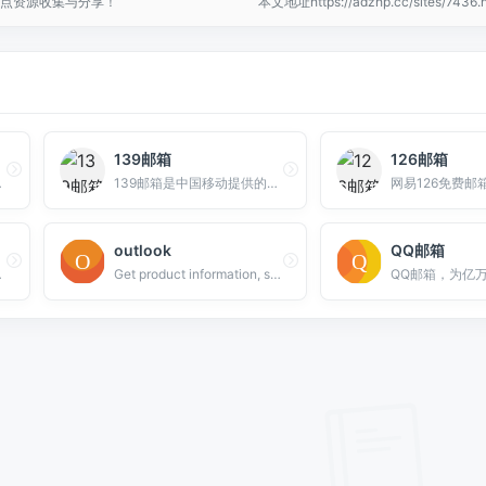
点资源收集与分享！
本文地址https://adzhp.cc/sites/74
139邮箱
126邮箱
邮件服务。
139邮箱是中国移动提供的电子邮件业务，以手机号@139.com作为邮箱地址，来邮短信及时提醒,同时提供WEB、WAP、短彩信、APP等多种方式，随时随地收发邮件
outlook
QQ邮箱
件收发，垃圾邮件拦截率超过98%。
Get product information, support, and news from Microsoft.