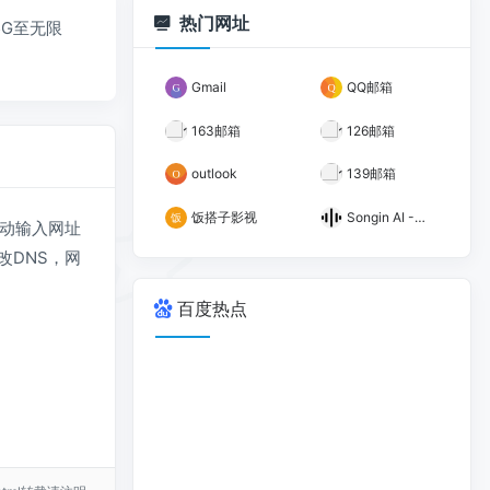
热门网址
5G至无限
Gmail
QQ邮箱
163邮箱
126邮箱
outlook
139邮箱
饭搭子影视
Songin AI -颂音AI
动输入网址
改DNS，网
百度热点