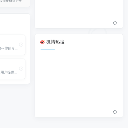
36.html转载请注明
微博热搜
网易126免费邮箱--你的专业电子邮局。14年邮箱运营经验，系统快速稳定，垃圾邮件拦截率超过98%，邮箱容量自动翻倍，支持高达3G超大附件，提供免费网盘及手机号码邮箱服务。
QQ邮箱，为亿万用户提供高效稳定便捷的电子邮件服务。你可以在电脑网页、iOS/iPad客户端、及Android客户端上使用它，通过邮件发送3G的超大附件，体验文件中转站、日历、记事本、漂流瓶等特色功能。QQ邮箱，常联系。