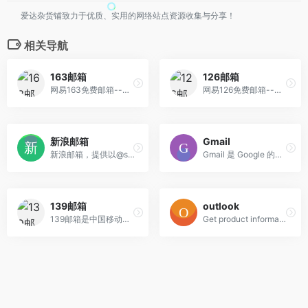
爱达杂货铺致力于优质、实用的网络站点资源收集与分享！
相关导航
163邮箱
126邮箱
网易163免费邮箱--中文邮箱第一品牌。容量自动翻倍，支持50兆附件,免费开通手机号码邮箱赠送3G超大附件服务。支持各种客户端软件收发，垃圾邮件拦截率超过98%。
网易126免费邮箱--你的专业电子邮局。14年邮箱运营经验，系统快速稳定，垃圾邮件拦截率超过98%，邮箱容量自动翻倍，支持高达3G超大附件，提供免费网盘及手机号码邮箱服务。
新浪邮箱
Gmail
新浪邮箱，提供以@sina.com和@sina.cn为后缀的免费邮箱。2G超大附件和50M普通附件，容量5G至无限大，整合新浪微博应用，支持客户端收发，更加安全，更少垃圾邮件。
Gmail 是 Google 的免费网络邮件服务。
139邮箱
outlook
139邮箱是中国移动提供的电子邮件业务，以手机号@139.com作为邮箱地址，来邮短信及时提醒,同时提供WEB、WAP、短彩信、APP等多种方式，随时随地收发邮件
Get product information, support, and news from Microsoft.