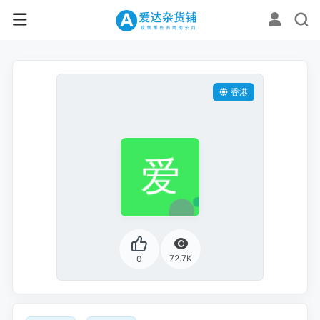
香港
72.7K
0