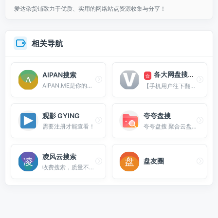
爱达杂货铺致力于优质、实用的网络站点资源收集与分享！
相关导航
各大网盘搜索资源
AIPAN搜索
合
AIPAN.ME是你的数字生活伙伴！集资源搜索、音乐播放、社区交流、休闲游戏、电视直播于一体。支持百度网盘、阿里云盘、夸克网盘搜索，海量影视音乐资源随心享用。一个网站，满足你的所有数字娱乐需求！
【手机用户往下翻】收录百度云外的资源搜索引擎、蓝奏云、微云、城通网盘和google等
观影 GYING
夸夸盘搜
需要注册才能查看！
夸夸盘搜 聚合云盘高效搜索，提供 阿里云盘、夸克网盘、百度网盘、蓝奏网盘、迅雷网盘、天翼网盘、彩和网盘 等网盘资源搜索。更新快、资源全、速度快、免费。
凌风云搜索
盘友圈
收费搜索，质量不错，资源很多，需要的可以自行测试。