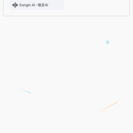
Songin AI -颂音AI