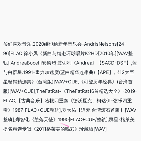
爷们喜欢音乐,2020维也纳新年音乐会-AndrisNelsons[24-
96]FLAC,徐小凤《新曲与精逊环球唱片K2HD[2010年][WAV整
轨],AndreaBocelli安德烈·波切利《Andrea》【SACD-DSF】,蓝
与白群星.1991-重力加速度(蓝白精华连串曲)【APE】,《12大巨
星畅销精选集》(台湾版)[WAV+CUE,《可登历年经典》(台湾首
版)[WAV+CUE],TheFatRat-《TheFatRat16首精选大全》-2019-
FLAC,【古典音乐】哈根四重奏《德沃夏克、柯达伊-弦乐四重
奏》1987[FLAC+CUE整轨],罗大佑【追梦.台湾滚石首版】[WAV
整轨],郑智化《堕落天使》1990[FLAC+CUE/整轨],群星-格莱美
提名精选专辑《2011格莱美的喝彩》珍藏版[WAV]