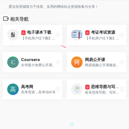
爱达杂货铺致力于优质、实用的网络站点资源收集与分享！
相关导航
电子课本下载
考证考试资源
合
合
【手机用户往下翻】本页收录一些中小学，高中，大学电子课本的下载资源
【手机用户往下翻】四六级、考研、各类执业考试资源分享
Coursera
网易公开课
全球最大免费公开课。
网易视频公开课频道推出国内外名校公开课,涉及广泛的学科,名校老师认真讲解深度剖析,网易视频公开课频道搭建起强有力的网络视频教学平台
思维导图与写作输出
高考网
合
高考资源，高考动向等
收录思维导图、写作笔记、稍后阅读等资源