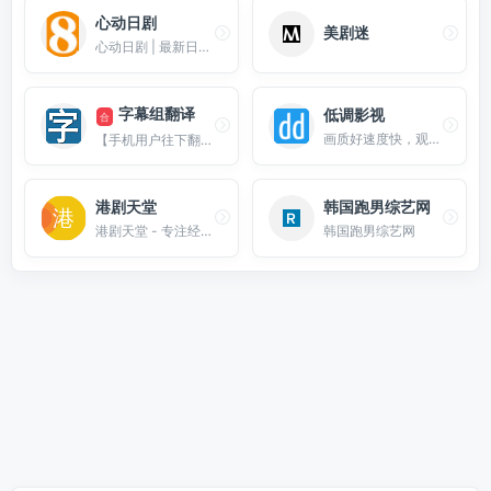
心动日剧
美剧迷
心动日剧 | 最新日剧，老番新番，日菁，猪猪，大河剧，经典日剧推荐
字幕组翻译
低调影视
合
画质好速度快，观影体验不错，手机版有广告可屏蔽。
【手机用户往下翻】本页收录各大字幕组网站，从这里获取国外视频的首发翻译吧
港剧天堂
韩国跑男综艺网
港剧天堂 - 专注经典怀旧港剧资源
韩国跑男综艺网