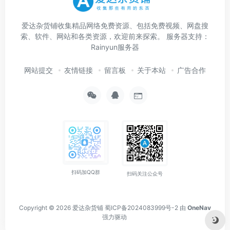
爱达杂货铺收集精品网络免费资源、包括免费视频、网盘搜
索、软件、网站和各类资源，欢迎前来探索。 服务器支持：
Rainyun服务器
网站提交
友情链接
留言板
关于本站
广告合作
扫码加QQ群
扫码关注公众号
Copyright © 2026
爱达杂货铺
蜀ICP备2024083999号-2
由
OneNav
强力驱动