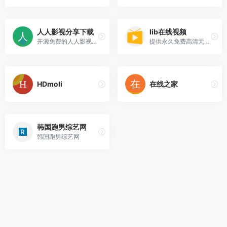
人人影视分享下载
lib在线视频
开源免费的人人影视数据库
提供永久免费高清无水印视频基地！
HDmoli
在线之家
韩国跑男综艺网
韩国跑男综艺网