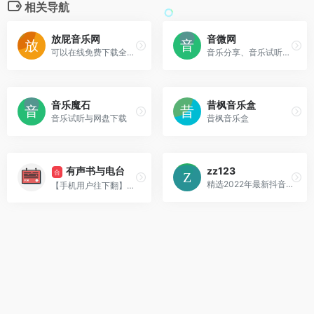
相关导航
放屁音乐网
音微网
可以在线免费下载全网MP3付费歌曲、流行音乐、经典老歌等。曲库完整，更新迅速，试听流畅，支持高品质|无损音质~
音乐分享、音乐试听、非主流音乐、欧美音乐、独立音乐,页面简洁,无眩杂广告 - SongTaste.net
音乐魔石
昔枫音乐盒
音乐试听与网盘下载
昔枫音乐盒
有声书与电台
zz123
合
精选2022年最新抖音歌曲，分类齐全，歌曲数量丰富，更新及时。种子音乐全站收集了经典老歌，欧美流行，中文DJ等期待您的体验。
【手机用户往下翻】收录有声书、国内外电台频道