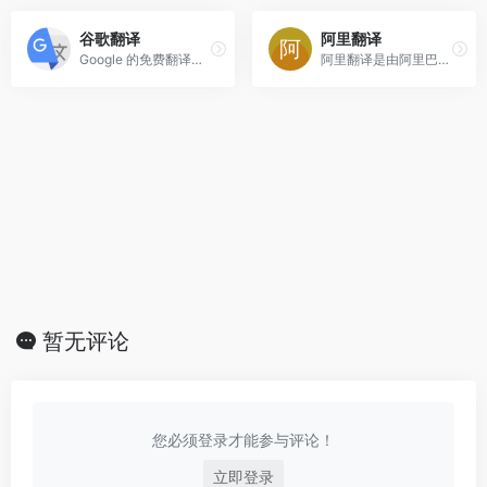
谷歌翻译
阿里翻译
Google 的免费翻译服务可提供简体中文和另外 100 多种语言之间的互译功能，可让您即时翻译字词、短语和网页内容。
阿里翻译是由阿里巴巴提供的多语种在线实时翻译网站，支持多种领域、覆盖200+语言的智能机器翻译服务。阿里翻译还支持文档翻译、图片翻译、视频翻译、语音翻译等多模态翻译能力。
暂无评论
您必须登录才能参与评论！
立即登录