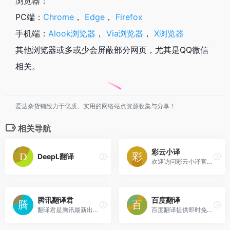
浏览器：
PC端：
Chrome
，
Edge
，
Firefox
手机端：
Alook浏览器
，
Via浏览器
，
X浏览器
其他浏览器或多或少会屏蔽部分网页，尤其是QQ微信
相关。
爱达杂货铺致力于优质、实用的网络站点资源收集与分享！
相关导航
彩云小译
DeepL翻译
欢迎访问彩云小译官网！我们提供高效准确的在线翻译工具，包括文字翻译、文档翻译、网页翻译、术语库、浏览器插件和双语对照服务。借助先进的人工智能技术，彩云小译能够满足您的多语言沟通需求。
腾讯翻译君
百度翻译
翻译君是腾讯最新出品的实时会话翻译软件，支持中、英、日、韩等多门语言。具有精准语言识别，高效、免费等特点。非常适用于境外旅游、对外交流、口语练习等情境，让你体验同声传译般的流畅和快感。
百度翻译提供即时免费的多语种文本翻译和网页翻译服务，支持中、英、日、韩、泰、法、西、德等28种热门语言互译，覆盖756个翻译方向。