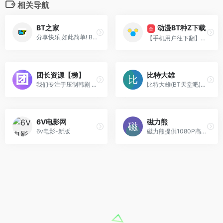
相关导航
动漫BT种Z下载
BT之家
合
分享快乐,如此简单! BT电影天堂-影视资源交流社区, BT之家BTBTT, BT之家BTBBT, BT Home, BT House
【手机用户往下翻】动画～漫画～游戏～动漫音乐～片源（RAW）等资源BT下载
团长资源【梯】
比特大雄
我们专注于压制韩剧 日剧 美剧 海外剧集
比特大雄(BT天堂吧)为您提供最新的720P、1080P高清电影BT种子下载、热门美剧BT种子下载，本站所有电影BT种子无需注册即可免费下载，支持手机访问，欢迎体验。
6V电影网
磁力熊
6v电影-新版
磁力熊提供1080P高清电影磁力迅雷下载,豆瓣Top250及豆瓣高分电影1080P高清磁力下载。