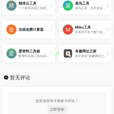
精准云工具
菜鸟工具
一个收录在线工具的导航网站，网络中的任何工具类产品都在精准云工具的聚合范围内，比如转换工具，站长工具，日常查询类工具，恶搞工具等等，精准云工具致力于整合全网工具导向链接，为你搭建工具类导航。
菜鸟工具，为开发设计人员提供在线工具，提供在线PHP、Python、 CSS、JS 调试，中文简繁体转换，进制转换等工具。致力于打造国内专业WEB开发工具，集成开发环境，WEB开发教程。
Miku工具
在线免费计算器
目前共开发了数十款有趣的小功能，数量还在持续增加中。。
爱资料工具箱
有趣网址之家
爱资料在线工具(toolnb.com),为开发运维提供全面的在线工具箱,已开发工具270款,包含开发工具,运维工具,常用工具,SEO站长工具等,是好用,方便的在线工具网站.
本文来自“有趣网址之家”，有兴趣的请访问官网
暂无评论
您必须登录才能参与评论！
立即登录