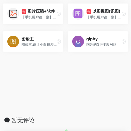
图片压缩+软件
以图搜图(识图)
合
合
【手机用户往下翻】收录在线图片压缩相关站点与工具
【手机用户往下翻】收录以图搜图的相关内容，方便快速找到相关图片
图帮主
giphy
图帮主,设计小白最爱的懒人设计神器。拖拉拽,秒出图,轻松搞定平面设计,
国外的GIF搜索网站
暂无评论