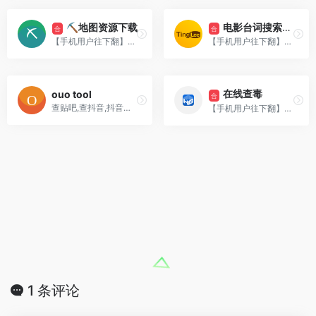
⛏地图资源下载
电影台词搜索+拼接
合
合
【手机用户往下翻】提供全国各省市地图世界各国地图查询，已经更新为最新的地图版本。
【手机用户往下翻】电影台词搜索+拼接工具合集
在线查毒
ouo tool
合
查贴吧,查抖音,抖音无水印解析下载,贴吧发言查询器,最新贴吧查发言,贴吧工具查回帖,查贴吧关注,网易云用户,查朋友圈分享音乐的网易云用户账号,查网易,网易云查询分析工具
【手机用户往下翻】腾讯哈勃分析系统微步在线云沙箱WEBDIR+拒绝勒索软件
1 条评论