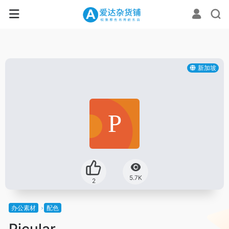
新加坡
5.7K
2
办公素材
配色
Picular