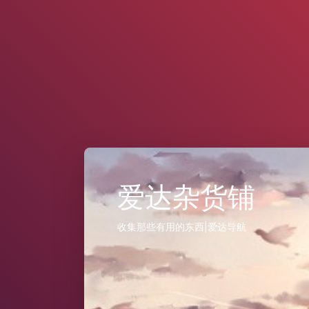
爱达杂货铺
收集那些有用的东西|爱达导航