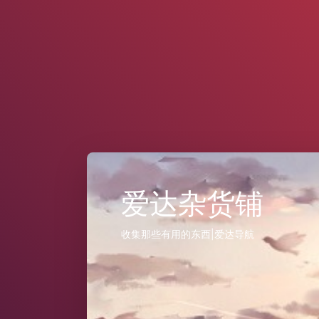
爱达杂货铺
收集那些有用的东西|爱达导航