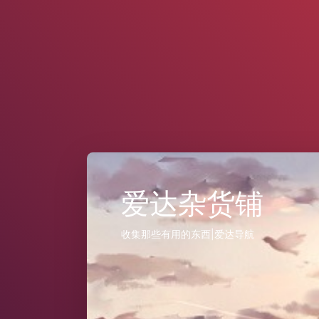
爱达杂货铺
收集那些有用的东西|爱达导航