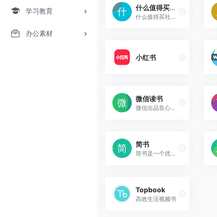
什么值得买社区
学习教育
什么值得买社区频道，这里有好玩的笔记、最实用的购物攻略、评测报告，为大家提供消费决策，是众多值友分享消费主张、获取消费经验知识的互动频道。
办公素材
小红书
微信读书
微信出品良心阅读产品。
简书
简书是一个优质的创作社区，在这里，你可以任性地创作，一篇短文、一张照片、一首诗、一幅画……我们相信，每个人都是生活中的艺术家，有着无穷的创造力。
Topbook
高效生活视频书