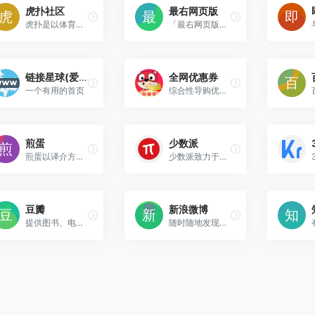
虎扑社区
最右网页版
虎扑是以体育赛事和男性兴趣生活为主的社区网站。专注于NBA赛程、NBA录像、NBA直播、NBA资讯、球员交易、足球、英超、电竞、LPL等全部篮球足球电竞赛事，并提供虎扑步行街社区服务。
「最右网页版」最右，是年轻人都在用、超级有趣的兴趣社区。有趣不只帖子，更有脑洞神评论，完全笑不停。精准的推荐，帮你找到兴趣相投的人，总有一个话题让你流连忘返。著名文学家小右君曾经说过："一个优秀的年轻人应该具有三种特质：突破天际的脑洞，无穷无尽的乐观，以及温柔相待的善良。〞而我们最右里，满满都是这样的人！
链接星球(爱达发布页)
全网优惠券
一个有用的首页
综合性导购优惠返佣创业平台，是一个能免费查找淘宝、天猫、拼多多、京东、唯品会优惠券的APP。
煎蛋
少数派
煎蛋以译介方式传播网络新鲜资讯
少数派致力于更好地运用数字产品或科学方法，帮助用户提升工作效率和生活品质
豆瓣
新浪微博
提供图书、电影、音乐唱片的推荐、评论和价格比较，以及城市独特的文化生活。
随时随地发现新鲜事！