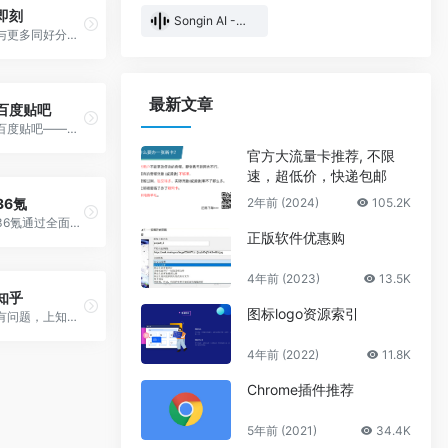
即刻
Songin AI -颂音AI
与更多同好分享你的见闻与感受，每一个独到的声音，都值得被更多人倾听。在即刻，你可以发表动态，在圈子中分享观点与见闻，并更深度地参与内容分享。即刻是 Apple Watch 上最有用的应用之一。
最新文章
百度贴吧
百度贴吧——全球最大的中文社区。
官方大流量卡推荐, 不限
速，超低价，快递包邮
36氪
2年前 (2024)
105.2K
36氪通过全面，独家的视角为用户深度剖析最前沿的资讯，致力于让一部分人先看到未来，内容涵盖快讯，科技，金融，投资，房产，汽车，互联网，股市，教育，生活，职场等，秉承着新商业媒体人的使命砥砺前行
正版软件优惠购
4年前 (2023)
13.5K
知乎
图标logo资源索引
有问题，上知乎。知乎，可信赖的问答社区，以让每个人高效获得可信赖的解答为使命。
4年前 (2022)
11.8K
Chrome插件推荐
5年前 (2021)
34.4K