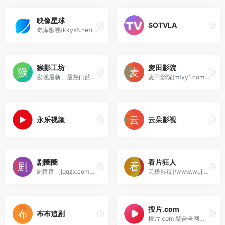
映像星球
SOTVLA
奇库影视(kkys8.net)专注提供全网稀缺影视资源，涵盖经典老片、冷门佳作、未删减版剧集，每日更新无广告干扰！
猴影工坊
麦田影院
发现最新、最热门的电影、电视剧、动漫、综艺和纪录片。免费在线观看，无需注册。畅享高质量的视频内容和最新的新闻资讯。
麦田影院(mtyy1.com)海量高清电影免费在线观看,无广告无VIP,每天更新最新电影,最新电视剧,SVIP永久免费看!
永乐视频
云朵影视
剧圈圈
看片狂人
剧圈圈（jqqzx.com）,在线免费看,每天更新热门剧集、电影,高清无广告蓝光1080P画质在线播放,流畅秒播不卡顿!
无极影视(/www.wuji7.com)提供最新电影、好看的电视剧免费手机在线观看，手机在线电影、电视剧观看就上无极影视！
搜片.com
布布追剧
搜片.com 聚合全网影片，你想看的全都找得到！每天搜集最新电影、电视剧、在线观看网址、蓝光高清正版免费看！