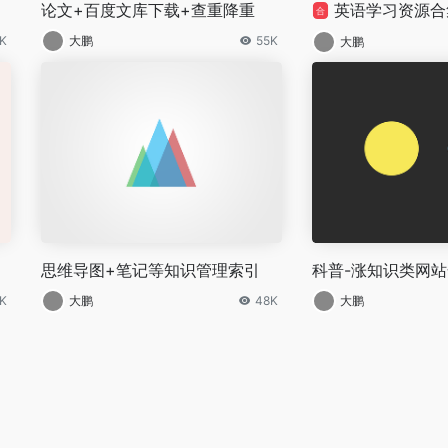
论文+百度文库下载+查重降重
英语学习资源合
合
8K
大鹏
55K
大鹏
思维导图+笔记等知识管理索引
科普-涨知识类网
2K
大鹏
48K
大鹏