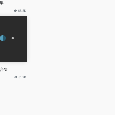
集
68.8K
站合集
81.2K